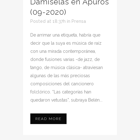
Damiselas en Apuros
(09-2020)
Posted at 18:37h
in
Prensa
De arrimar una etiqueta, habría que
decir que la suya es música de raíz
con una mirada contemporánea,
donde fusiones varias -de jazz, de
tango, de música clásica- atraviesan
algunas de las más preciosas
composiciones del cancionero
folclórico. “Las categorías han
quedaron vetustas”, subraya Belén...
READ MORE