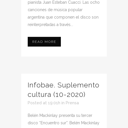
pianista Juan Esteban Cuacci. Las ocho
canciones de música popular
argentina que componen el disco son
reinterpretadas a través...
READ MORE
Infobae. Suplemento
cultura (10-2020)
Posted at 19:01h
in
Prensa
Belén Mackinlay presenta su tercer
disco “Encuentro sur”. Belén Mackinlay