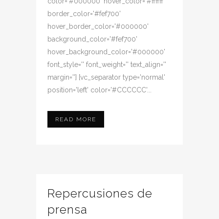
color='#000000' hover_color='#ffffff'
border_color='#fef700'
hover_border_color='#000000'
background_color='#fef700'
hover_background_color='#000000'
font_style='' font_weight='' text_align=''
margin=''] [vc_separator type='normal'
position='left' color='#CCCCCC'...
READ MORE
Repercusiones de
prensa