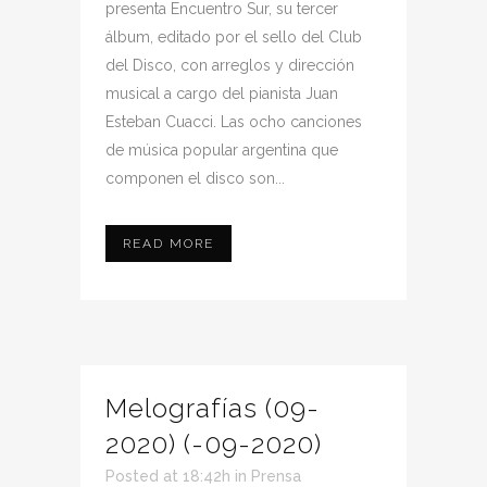
presenta Encuentro Sur, su tercer
álbum, editado por el sello del Club
del Disco, con arreglos y dirección
musical a cargo del pianista Juan
Esteban Cuacci. Las ocho canciones
de música popular argentina que
componen el disco son...
READ MORE
Melografías (09-
2020) (-09-2020)
Posted at 18:42h
in
Prensa