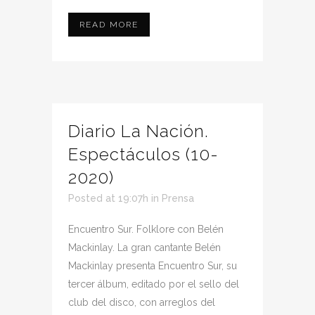
READ MORE
Diario La Nación.
Espectáculos (10-
2020)
Posted at 19:07h
in
Prensa
Encuentro Sur. Folklore con Belén
Mackinlay. La gran cantante Belén
Mackinlay presenta Encuentro Sur, su
tercer álbum, editado por el sello del
club del disco, con arreglos del