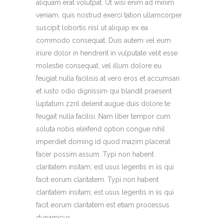
aliquam erat volutpat. Ut wisi enim ad minim
veniam, quis nostrud exerci tation ullamcorper
suscipit lobortis nisl ut aliquip ex ea
commodo consequat. Duis autem vel eum
iriure dolor in hendrerit in vulputate velit esse
molestie consequat, vel illum dolore eu
feugiat nulla facilisis at vero eros et accumsan
et iusto odio dignissim qui blandit praesent
luptatum zzril delenit augue duis dolore te
feugait nulla facilisi. Nam liber tempor cum
soluta nobis eleifend option congue nihil
imperdiet doming id quod mazim placerat
facer possim assum. Typi non habent
claritatem insitam; est usus legentis in iis qui
facit eorum claritatem. Typi non habent
claritatem insitam; est usus legentis in iis qui
facit eorum claritatem est etiam processus
dynamicus.