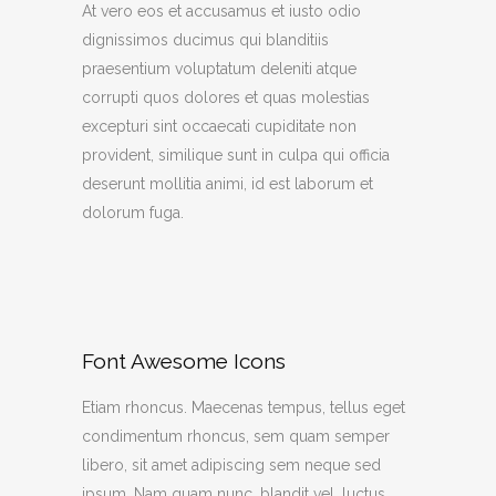
At vero eos et accusamus et iusto odio
dignissimos ducimus qui blanditiis
praesentium voluptatum deleniti atque
corrupti quos dolores et quas molestias
excepturi sint occaecati cupiditate non
provident, similique sunt in culpa qui officia
deserunt mollitia animi, id est laborum et
dolorum fuga.
Font Awesome Icons
Etiam rhoncus. Maecenas tempus, tellus eget
condimentum rhoncus, sem quam semper
libero, sit amet adipiscing sem neque sed
ipsum. Nam quam nunc, blandit vel, luctus