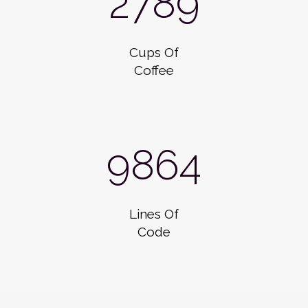
2789
Cups Of
Coffee
9864
Lines Of
Code