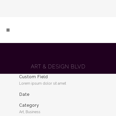
ART & DESIGN BLVD
Custom Field
Lorem ipsum dolor sit amet
Date
Category
Art, Business